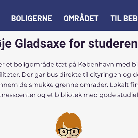
BOLIGERNE
OMRÅDET
TIL BE
je Gladsaxe for studere
er et boligområde tæt på København med bill
liteter. Der går bus direkte til cityringen og
gennem de smukke grønne områder. Lokalt fi
itnesscenter og et bibliotek med gode studiefa