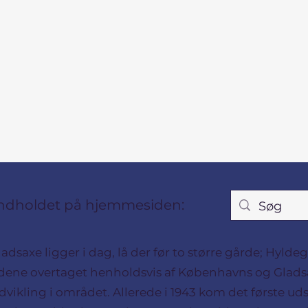
 indholdet på hjemmesiden:
ladsaxe ligger i dag, lå der før to større gårde; Hyl
gårdene overtaget henholdsvis af Københavns og G
vikling i området. Allerede i 1943 kom det første ud